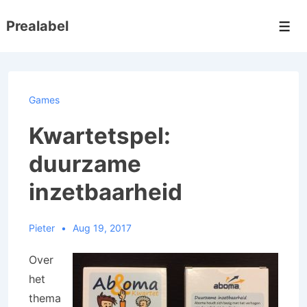
↓
Prealabel
Doorgaan
Men
naar
hoofdinhoud
Games
Kwartetspel:
duurzame
inzetbaarheid
Pieter
Aug 19, 2017
Over
het
thema