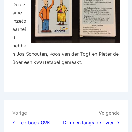
Duurz
ame
inzetb
aarhei
d
hebbe
n Jos Schouten, Koos van der Togt en Pieter de
Boer een kwartetspel gemaakt.
Bericht
Vorige
Volgende
navigatie
← Leerboek OVK
Dromen langs de rivier →