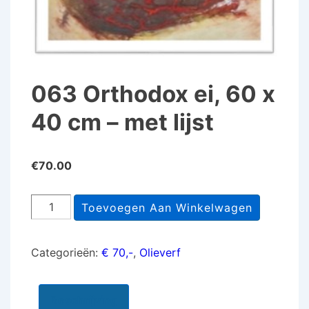
063 Orthodox ei, 60 x
40 cm – met lijst
€
70.00
063
Toevoegen Aan Winkelwagen
Orthodox
ei,
Categorieën:
€ 70,-
,
Olieverf
60
x
40
Beschrijving