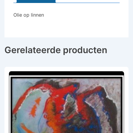
cm
-
Olie op linnen
met
lijst
aantal
Gerelateerde producten