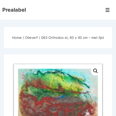
↓
Prealabel
Doorgaan
Men
naar
hoofdinhoud
Home
/
Olieverf
/ 063 Orthodox ei, 60 x 40 cm – met lijst