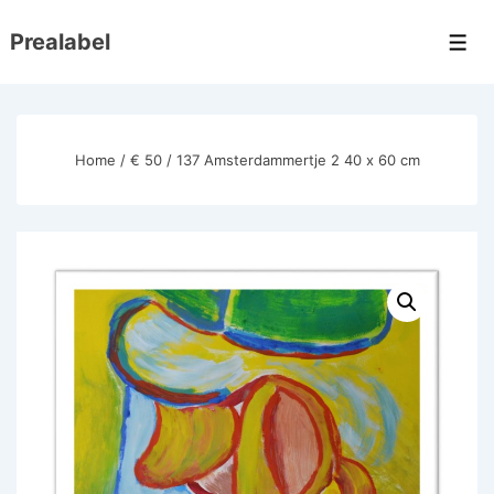
↓
Prealabel
Doorgaan
Men
naar
hoofdinhoud
Home
/
€ 50
/ 137 Amsterdammertje 2 40 x 60 cm